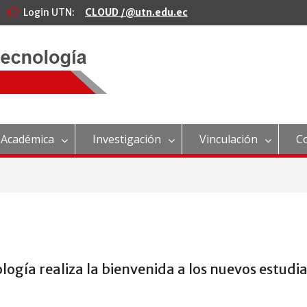
Login UTN:
CLOUD /@utn.edu.ec
 Académica
Investigación
Vinculación
C
logía realiza la bienvenida a los nuevos estudi