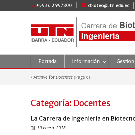
Skip
+593 6 2 997800
cbiotec@utn.edu.ec
to
content
Portada
Información
Gestión
/
Archive for
Docentes
(Page 6)
Categoría: Docentes
La Carrera de Ingeniería en Biotecno
30 enero, 2018