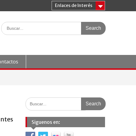
Enlaces de Interés
Search
for:
ontactos
Search
for:
antes
Siguenos en: