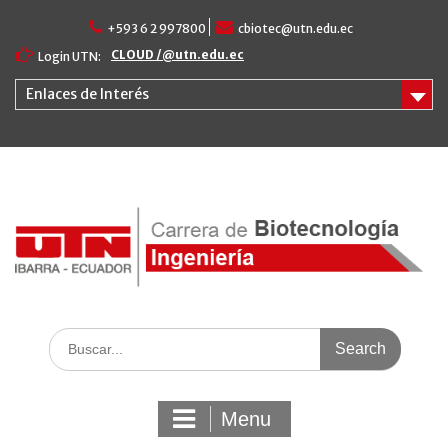
Skip
+593 6 2 997800
cbiotec@utn.edu.ec
to
content
CLOUD /@utn.edu.ec
Login UTN:
Enlaces de Interés
Search
for:
Menu