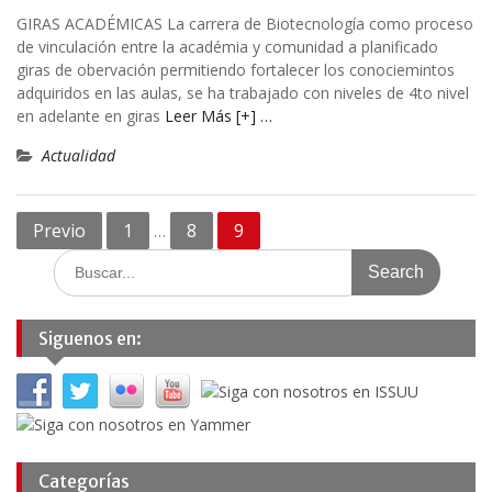
GIRAS ACADÉMICAS La carrera de Biotecnología como proceso
de vinculación entre la académia y comunidad a planificado
giras de obervación permitiendo fortalecer los conociemintos
adquiridos en las aulas, se ha trabajado con niveles de 4to nivel
en adelante en giras
Leer Más [+] …
Actualidad
Navegación
Previo
1
8
9
…
de
Search
for:
entradas
Siguenos en:
Categorías