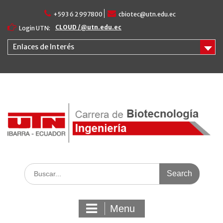
Skip
+593 6 2 997800
cbiotec@utn.edu.ec
to
content
CLOUD /@utn.edu.ec
Login UTN:
Enlaces de Interés
Search
for:
Menu