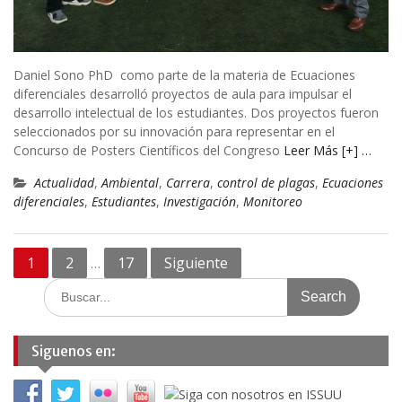
Daniel Sono PhD como parte de la materia de Ecuaciones
diferenciales desarrolló proyectos de aula para impulsar el
desarrollo intelectual de los estudiantes. Dos proyectos fueron
seleccionados por su innovación para representar en el
Concurso de Posters Científicos del Congreso
Leer Más [+] …
Actualidad
,
Ambiental
,
Carrera
,
control de plagas
,
Ecuaciones
diferenciales
,
Estudiantes
,
Investigación
,
Monitoreo
Navegación
1
2
17
Siguiente
…
de
Search
for:
entradas
Siguenos en: