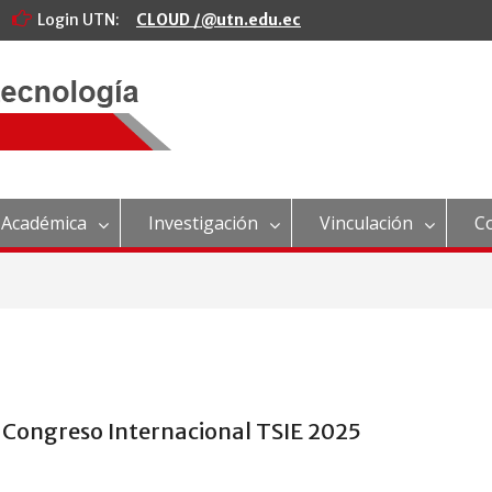
Login UTN:
CLOUD /@utn.edu.ec
 Académica
Investigación
Vinculación
C
el Congreso Internacional TSIE 2025