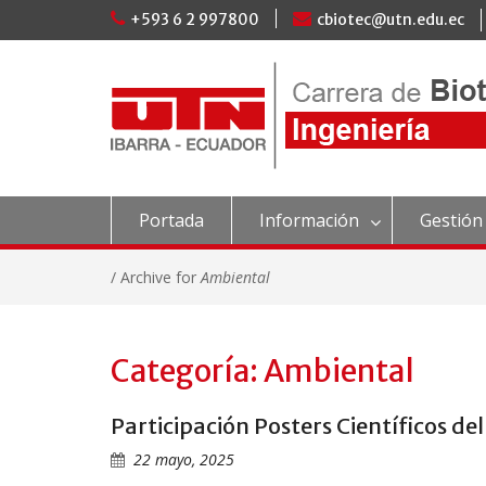
Skip
+593 6 2 997800
cbiotec@utn.edu.ec
to
content
Portada
Información
Gestión
/
Archive for
Ambiental
Categoría: Ambiental
Participación Posters Científicos d
22 mayo, 2025