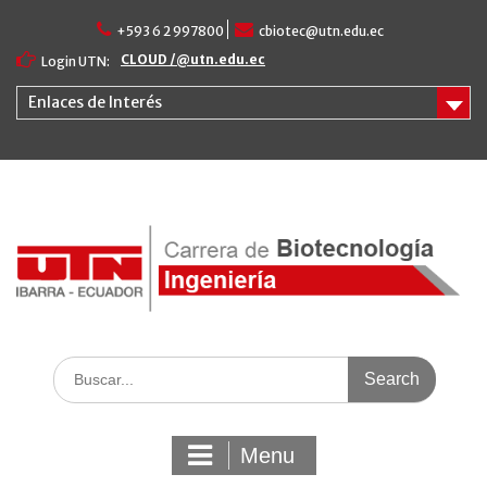
Skip
+593 6 2 997800
cbiotec@utn.edu.ec
to
content
CLOUD /@utn.edu.ec
Login UTN:
Enlaces de Interés
Search
for:
Menu