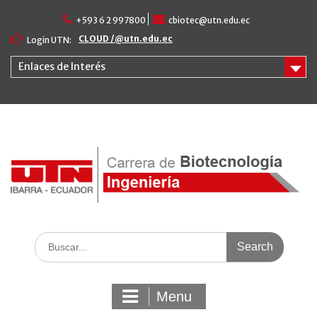
Skip
+593 6 2 997800
cbiotec@utn.edu.ec
to
content
CLOUD /@utn.edu.ec
Login UTN:
Enlaces de Interés
Search
for:
Menu