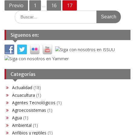
Navegación
Previo
1
16
17
…
de
Search
for:
entradas
Siguenos en:
Categorías
Actualidad
(18)
Acuacultura
(1)
Agentes Tecnológicos
(1)
Agroecosistemas
(1)
Agua
(1)
Ambiental
(1)
Anfibios y reptiles
(1)