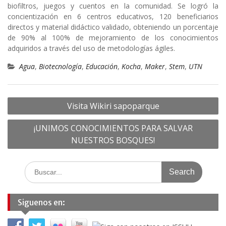
biofiltros, juegos y cuentos en la comunidad. Se logró la
concientización en 6 centros educativos, 120 beneficiarios
directos y material didáctico validado, obteniendo un porcentaje
de 90% al 100% de mejoramiento de los conocimientos
adquiridos a través del uso de metodologías ágiles.
Agua
,
Biotecnología
,
Educación
,
Kocha
,
Maker
,
Stem
,
UTN
Navegación
Visita Wikiri sapoparque
de
¡UNIMOS CONOCIMIENTOS PARA SALVAR
entradas
NUESTROS BOSQUES!
Search
for:
Siguenos en: