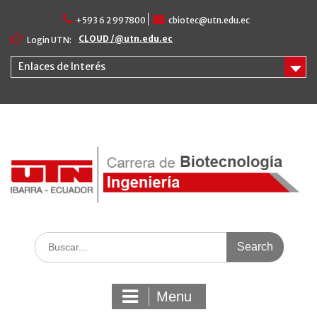
Skip
+593 6 2 997800
cbiotec@utn.edu.ec
to
content
CLOUD /@utn.edu.ec
Login UTN:
Enlaces de Interés
Search
for:
Menu