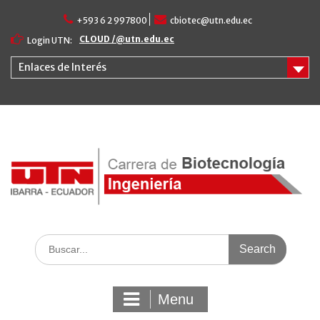
Skip
+593 6 2 997800
cbiotec@utn.edu.ec
to
content
CLOUD /@utn.edu.ec
Login UTN:
Enlaces de Interés
Search
for:
Menu