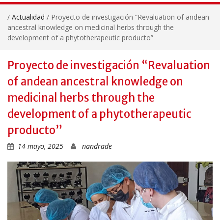
/
Actualidad
/
Proyecto de investigación “Revaluation of andean
ancestral knowledge on medicinal herbs through the
development of a phytotherapeutic producto”
Proyecto de investigación “Revaluation
of andean ancestral knowledge on
medicinal herbs through the
development of a phytotherapeutic
producto”
14 mayo, 2025
nandrade