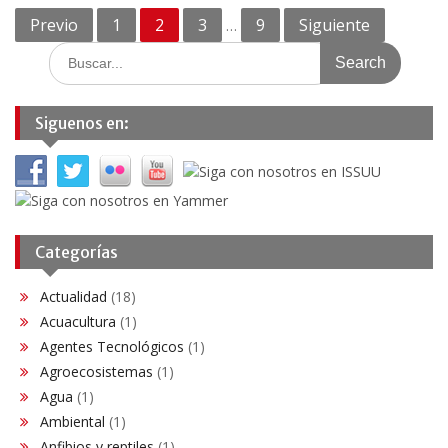
Navegación
Previo
1
2
3
9
Siguiente
…
de
Search
for:
entradas
Siguenos en:
Categorías
Actualidad
(18)
Acuacultura
(1)
Agentes Tecnológicos
(1)
Agroecosistemas
(1)
Agua
(1)
Ambiental
(1)
Anfibios y reptiles
(1)