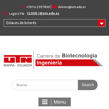
Skip
+593 6 2 997800
cbiotec@utn.edu.ec
to
content
CLOUD /@utn.edu.ec
Login UTN:
Enlaces de Interés
Search
for:
Menu