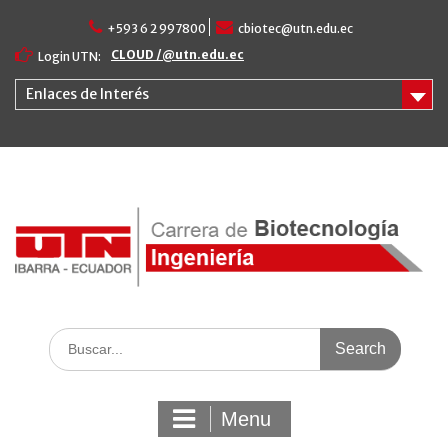
Skip
+593 6 2 997800
cbiotec@utn.edu.ec
to
content
CLOUD /@utn.edu.ec
Login UTN:
Enlaces de Interés
Search
for:
Menu