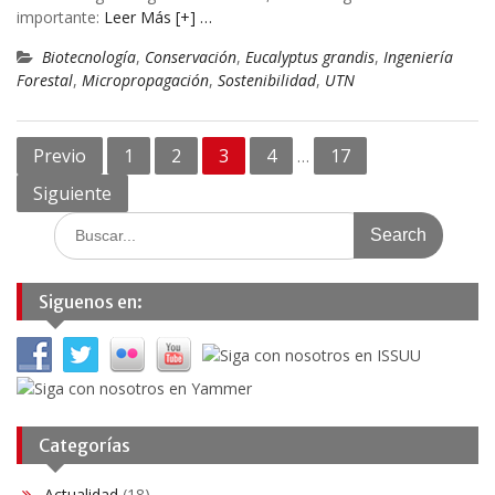
importante:
Leer Más [+] …
Biotecnología
,
Conservación​
,
Eucalyptus grandis
,
Ingeniería
Forestal
,
Micropropagación
,
Sostenibilidad
,
UTN
Navegación
Previo
1
2
3
4
17
…
de
Siguiente
entradas
Search
for:
Siguenos en:
Categorías
Actualidad
(18)